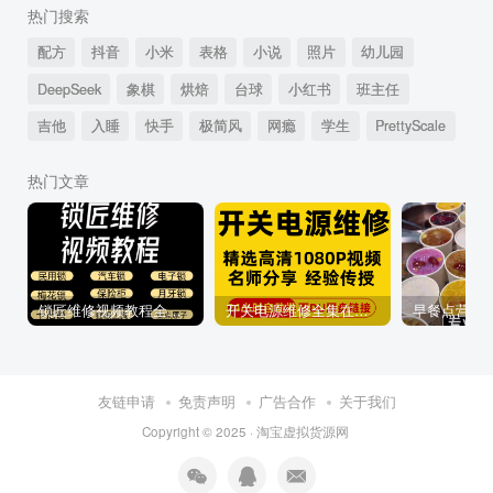
热门搜索
配方
抖音
小米
表格
小说
照片
幼儿园
DeepSeek
象棋
烘焙
台球
小红书
班主任
吉他
入睡
快手
极简风
网瘾
学生
PrettyScale
热门文章
锁匠维修视频教程全套从入门到精通技巧培训学习在线自学课程
开关电源维修全集在线视频教程新手零基础课程教程从入门到精通
友链申请
免责声明
广告合作
关于我们
Copyright © 2025 ·
淘宝虚拟货源网