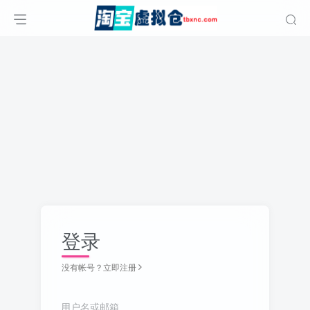
登录
没有帐号？立即注册
用户名或邮箱