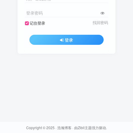
登录密码
找回密码
记住登录
登录
Copyright © 2025 ·
浩瀚博客
· 由
Zibll主题
强力驱动.