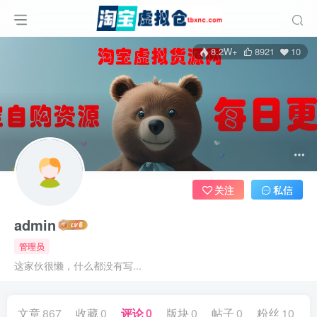
8.2W+
8921
10
关注
私信
admin
管理员
这家伙很懒，什么都没有写...
文章
867
收藏
0
评论
0
版块
0
帖子
0
粉丝
10