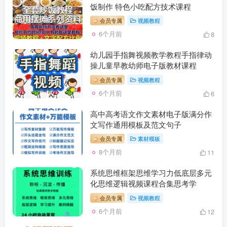
饭制作 特色小吃配方技术课程
会员专属
视频教程
6个月前
8
幼儿园手指舞视频教学教程手指律动
操儿童早教幼师电子版教材课程
会员专属
视频教程
6个月前
6
高中高考语文作文素材电子版满分作
文写作通用模板及范文句子
会员专属
素材模板
8个月前
11
系统思维框架思维学习力低底层多元
化思维逻辑视频课程合集思考学
会员专属
视频教程
6个月前
12