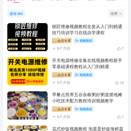
发布
排序
865
锁匠维修视频教程全套从入门到精通
技巧培训学习在线自学课程
会员专属
视频教程
8个月前
7
开关电源维修全集在线视频教程新手
零基础课程教程从入门到精通
会员专属
视频教程
6个月前
15
早餐点营养五谷杂粮粥好粥道摆地摊
小吃技术配方教程培训视频教学
会员专属
视频教程
6个月前
7
花式炒饭视频教程 泡菜蛋炒饭海鲜盖