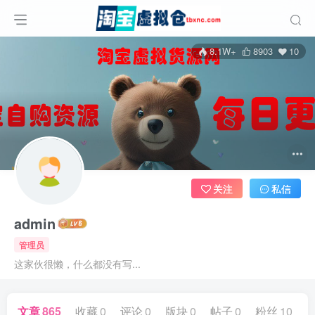
8.1W+
8903
10
关注
私信
admin
管理员
这家伙很懒，什么都没有写...
文章
865
收藏
0
评论
0
版块
0
帖子
0
粉丝
10