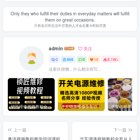
Only they who fulfill their duties in everyday matters will fulfill
them on great occasions.
只有在日常生活中尽责的人才会在重大时刻尽责
admin
关注
0
866
0
10
8.1W+
这家伙很懒，什么都没有写...
锁匠维修视频教程全套从入门到精通技巧培训学习在线自学课程
开关电源维修全集在线视频教程新手零基础课程教程从入门到精通
上一篇
下一篇
粤语视频教程教学培训课程
汽车调漆视频教程全套从入