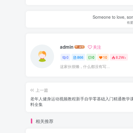
Someone to love, som
有
admin
关注
0
866
0
10
8.2W+
这家伙很懒，什么都没有写...
上一篇
老年人健身运动视频教程新手自学零基础入门精通教学
料全集
相关推荐