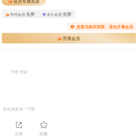
会员专属资源
免费
免费
年付会员
永久会员
您暂无购买权限，请先开通会员
开通会员
THE END
喜欢就支持一下吧
分享
收藏