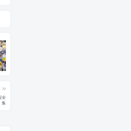
早餐点营养五谷杂粮粥好粥道摆地摊小吃技术配方教程培训视频教学
花式炒饭视频教程 泡菜蛋炒饭海鲜盖饭制作 特色小吃配方技术课程
幼儿园手指舞视频教学教程手指律动操儿童早教幼师电子版教材课程
篇
程全
集