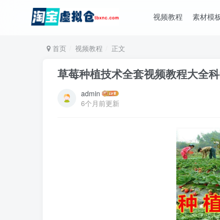
视频教程
素材模
首页
视频教程
正文
草莓种植技术全套视频教程大全科
admin
6个月前更新