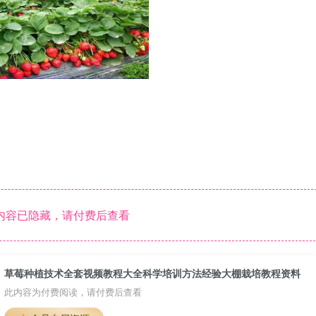
内容已隐藏，请付费后查看
草莓种植技术全套视频教程大全科学培训方法经验大棚栽培教程资料
此内容为付费阅读，请付费后查看