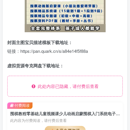
封面主图宝贝描述模板下载地址：
链接：https://pan.quark.cn/s/a84e14f5f88a
虚拟货源夸克网盘下载地址：
此处内容已隐藏，请付费后查看
付费阅读
围棋教程零基础儿童视频课少儿动画启蒙围棋入门系统电子资料课程
此内容为付费阅读，请付费后查看