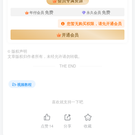
会员专属资源
免费
免费
年付会员
永久会员
您暂无购买权限，请先开通会员
开通会员
©
版权声明
文章版权归作者所有，未经允许请勿转载。
THE END
视频教程
喜欢就支持一下吧
点赞
14
分享
收藏