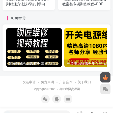
到精通方法技巧培训学习在
教案整专项训练教程+PDF电
线课程全套
子版囚徒健身
相关推荐
锁匠维修视频教程全套从入门到精通技巧培训学习在线自学课程
开关
友链申请
免责声明
广告合作
关于我们
Copyright © 2025 ·
淘宝虚拟货源网
14