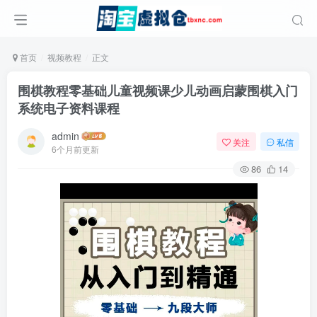
首页
视频教程
正文
围棋教程零基础儿童视频课少儿动画启蒙围棋入门
系统电子资料课程
admin
关注
私信
6个月前更新
86
14