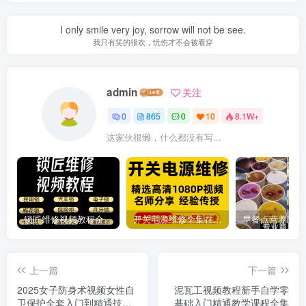
I only smile very joy, sorrow will not be see.
我只有笑的很欢，忧伤才不会被看穿
admin
关注
0
865
0
10
8.1W+
这家伙很懒，什么都没有写...
锁匠维修视频教程全套从入门到精通技巧培训学习在线自学课程
开关电源维修全集在线视频教程新手零基础课程教程从入门到精通
上一篇
下一篇
2025女子防身术视频女性自
泥瓦工视频教程新手自学零
卫保护全套入门到精通技巧
基础入门精通教学课程全集