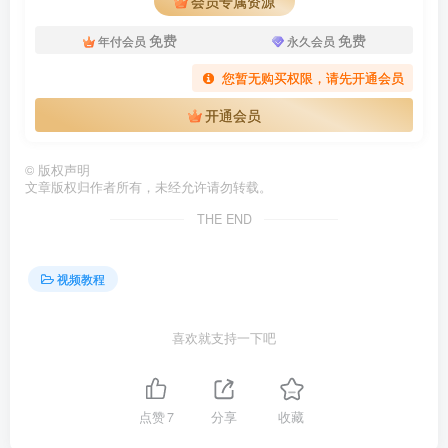
会员专属资源
免费
免费
年付会员
永久会员
您暂无购买权限，请先开通会员
开通会员
©
版权声明
文章版权归作者所有，未经允许请勿转载。
THE END
视频教程
喜欢就支持一下吧
点赞
7
分享
收藏