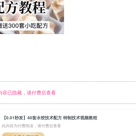
内容已隐藏，请付费后查看
【0.01秒发】40套水饺技术配方 特制技术视频教程
此内容为付费阅读，请付费后查看