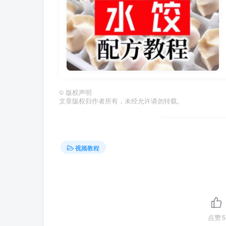
©
版权声明
文章版权归作者所有，未经允许请勿转载。
视频教程
点赞
5