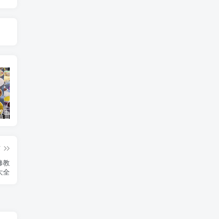
早餐点营养五谷杂粮粥好粥道摆地摊小吃技术配方教程培训视频教学
花式炒饭视频教程 泡菜蛋炒饭海鲜盖饭制作 特色小吃配方技术课程
幼儿园手指舞视频教学教程手指律动操儿童早教幼师电子版教材课程
篇
修教
大全