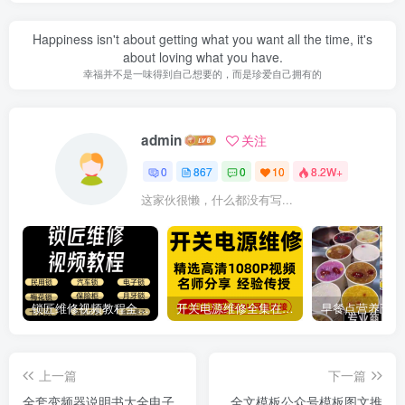
Happiness isn't about getting what you want all the time, it's
about loving what you have.
幸福并不是一味得到自己想要的，而是珍爱自己拥有的
admin
关注
0
867
0
10
8.2W+
这家伙很懒，什么都没有写...
锁匠维修视频教程全套从入门到精通技巧培训学习在线自学课程
开关电源维修全集在线视频教程新手零基础课程教程从入门到精通
上一篇
下一篇
全套变频器说明书大全电子
全文模板公众号模板图文推