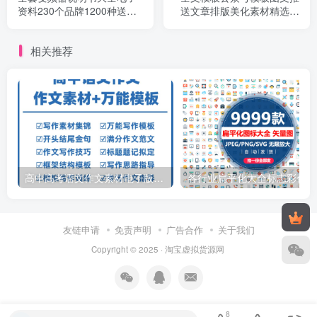
资料230个品牌1200种送各
送文章排版美化素材精选设
种维修资料
计素材资料
相关推荐
高中高考语文作文素材电子版满分作文写作通用模板及范文句子
各行
友链申请
免责声明
广告合作
关于我们
Copyright © 2025 ·
淘宝虚拟货源网
8