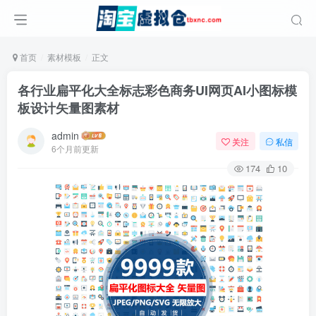
首页
素材模板
正文
各行业扁平化大全标志彩色商务UI网页AI小图标模
板设计矢量图素材
admin
关注
私信
6个月前更新
174
10