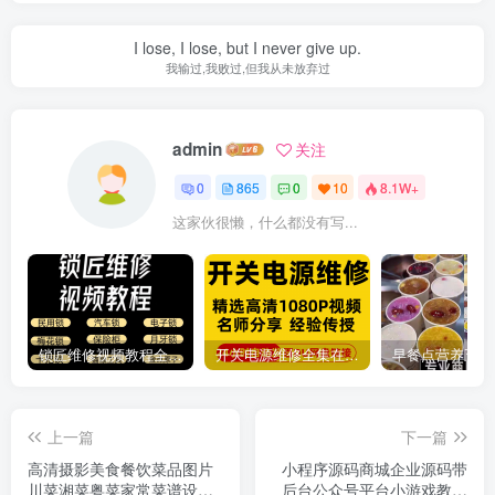
I lose, I lose, but I never give up.
我输过,我败过,但我从未放弃过
admin
关注
0
865
0
10
8.1W+
这家伙很懒，什么都没有写...
锁匠维修视频教程全套从入门到精通技巧培训学习在线自学课程
开关电源维修全集在线视频教程新手零基础课程教程从入门到精通
上一篇
下一篇
高清摄影美食餐饮菜品图片
小程序源码商城企业源码带
川菜湘菜粤菜家常菜谱设计
后台公众号平台小游戏教程