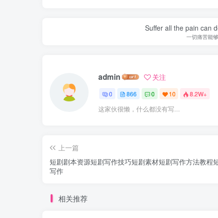
Suffer all the pain can d
一切痛苦能
admin
关注
0
866
0
10
8.2W+
这家伙很懒，什么都没有写...
上一篇
短剧剧本资源短剧写作技巧短剧素材短剧写作方法教程
写作
相关推荐