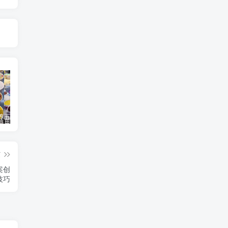
早餐点营养五谷杂粮粥好粥道摆地摊小吃技术配方教程培训视频教学
花式炒饭视频教程 泡菜蛋炒饭海鲜盖饭制作 特色小吃配方技术课程
幼儿园手指舞视频教学教程手指律动操儿童早教幼师电子版教材课程
篇
案创
技巧