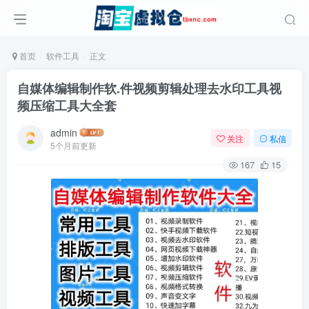
首页
软件工具
正文
自媒体编辑制作软.件视频剪辑处理去水印工具视
频压缩工具大全套
admin
关注
私信
5个月前更新
167
15