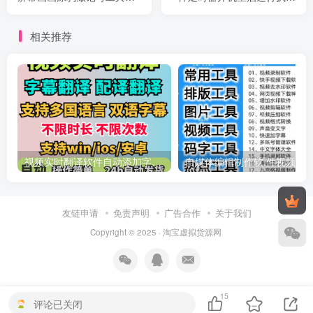
笔注释图片记
任务工具程序
相关推荐
视频实时翻译软件自动添加字幕同声传译看剧网课翻译工具字幕生成
友链申请
免责声明
广告合作
关于我们
Copyright © 2025 ·
淘宝虚拟货源网
15
评论已关闭