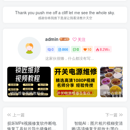
Thank you push me off a cliff let me see the whole sky.
感谢你将我推下悬崖让我看清整片天空
admin
关注
0
866
0
10
8.2W+
这家伙很懒，什么都没有写...
锁匠维修视频教程全套从入门到精通技巧培训学习在线自学课程
开关电源维修全集在线视频教程新手零基础课程教程从入门到精通
上一篇
下一篇
损坏MP4视频修复软件断电
智能AI：图片相片模糊变清
恢复工具短片导出摄像机视
晰/高清修复无损放大/黑白上