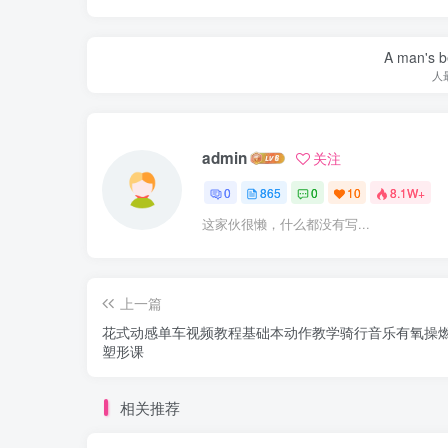
A man's be
人
admin
关注
0
865
0
10
8.1W+
这家伙很懒，什么都没有写...
上一篇
花式动感单车视频教程基础本动作教学骑行音乐有氧操
塑形课
相关推荐