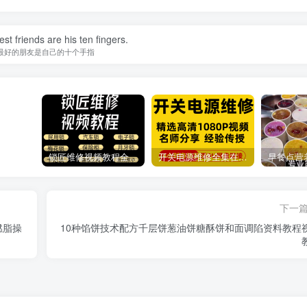
st friends are his ten fingers.
最好的朋友是自己的十个手指
锁匠维修视频教程全套从入门到精通技巧培训学习在线自学课程
开关电源维修全集在线视频教程新手零基础课程教程从入门到精通
下一
燃脂操
10种馅饼技术配方千层饼葱油饼糖酥饼和面调陷资料教程