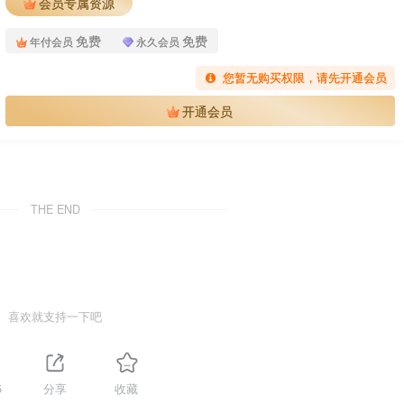
会员专属资源
免费
免费
年付会员
永久会员
您暂无购买权限，请先开通会员
开通会员
THE END
喜欢就支持一下吧
5
分享
收藏