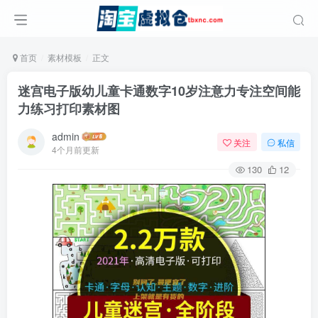
首页
素材模板
正文
迷宫电子版幼儿童卡通数字10岁注意力专注空间能
力练习打印素材图
admin
关注
私信
4个月前更新
130
12