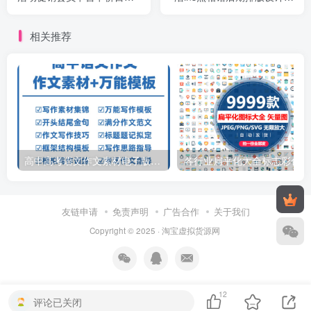
海报PSD模版
材n8方版14
相关推荐
高中高考语文作文素材电子版满分作文写作通用模板及范文句子
各行
友链申请
免责声明
广告合作
关于我们
Copyright © 2025 ·
淘宝虚拟货源网
12
评论已关闭