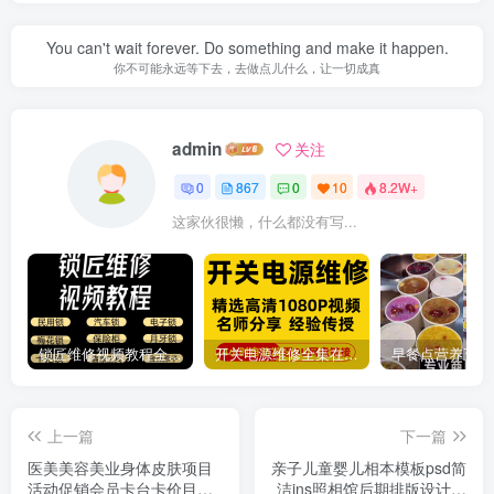
You can't wait forever. Do something and make it happen.
你不可能永远等下去，去做点儿什么，让一切成真
admin
关注
0
867
0
10
8.2W+
这家伙很懒，什么都没有写...
锁匠维修视频教程全套从入门到精通技巧培训学习在线自学课程
开关电源维修全集在线视频教程新手零基础课程教程从入门到精通
上一篇
下一篇
医美美容美业身体皮肤项目
亲子儿童婴儿相本模板psd简
活动促销会员卡台卡价目表
洁ins照相馆后期排版设计素