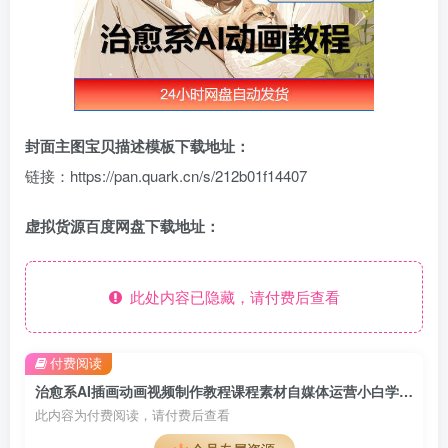
封面主图宝贝描述模板下载地址：
链接：https://pan.quark.cn/s/212b01f14407
虚拟货源百度网盘下载地址：
此处内容已隐藏，请付费后查看
付费阅读
治愈系AI插画动画视频制作教程课程素材自媒体运营小白学习必备
此内容为付费阅读，请付费后查看