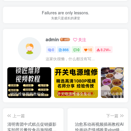
Failures are only lessons.
失败只是成长的课堂
admin
关注
0
866
0
10
8.2W+
这家伙很懒，什么都没有写...
锁匠维修视频教程全套从入门到精通技巧培训学习在线自学课程
开关电源维修全集在线视频教程新手零基础课程教程从入门到精通
上一篇
下一篇
清明青团中式糕点促销摄影
治愈系动画视频插画教程AI
实拍照片餐饮食品海报模板
绘画动态情感唯美vlog镜头