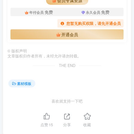
会员专属资源
免费
免费
年付会员
永久会员
您暂无购买权限，请先开通会员
开通会员
©
版权声明
文章版权归作者所有，未经允许请勿转载。
THE END
素材模板
喜欢就支持一下吧
点赞
15
分享
收藏