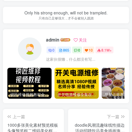
Only his strong enough, will not be trampled.
只有自己足够强大，才不会被别人践踏
admin
关注
0
865
0
10
8.1W+
这家伙很懒，什么都没有写...
锁匠维修视频教程全套从入门到精通技巧培训学习在线自学课程
开关电源维修全集在线视频教程新手零基础课程教程从入门到精通
上一篇
下一篇
1000多张美化素材预览模板
doodle风潮流趣味线性描边
头像预览框二维码美化框高
活动招聘饮品美食插画海报