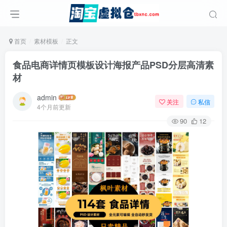
首页
素材模板
正文
食品电商详情页模板设计海报产品PSD分层高清素
材
admin
关注
私信
4个月前更新
90
12