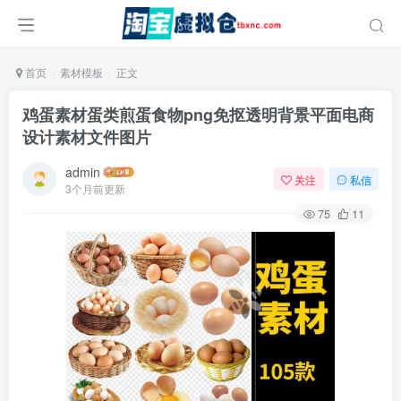
首页
素材模板
正文
鸡蛋素材蛋类煎蛋食物png免抠透明背景平面电商
设计素材文件图片
admin
关注
私信
3个月前更新
75
11