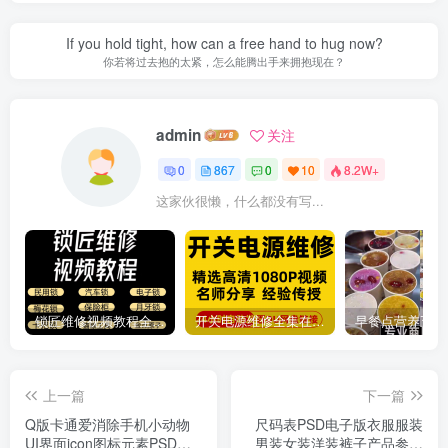
If you hold tight, how can a free hand to hug now?
你若将过去抱的太紧，怎么能腾出手来拥抱现在？
admin
关注
0
867
0
10
8.2W+
这家伙很懒，什么都没有写...
锁匠维修视频教程全套从入门到精通技巧培训学习在线自学课程
开关电源维修全集在线视频教程新手零基础课程教程从入门到精通
上一篇
下一篇
Q版卡通爱消除手机小动物
尺码表PSD电子版衣服服装
UI界面icon图标元素PSD分
男装女装洋装裤子产品参数