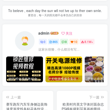
To beleve , each day the sun wll not lve up to ther own smle.
要坚信，每一天的阳光都不会辜负自己的笑容
admin
关注
0
865
0
10
8.1W+
这家伙很懒，什么都没有写...
锁匠维修视频教程全套从入门到精通技巧培训学习在线自学课程
开关电源维修全集在线视频教程新手零基础课程教程从入门到精通
上一篇
下一篇
赛车跑车汽车车身侧边装饰
欧美时尚英文字体封面杂志
速度渐变线条贴花条纹设计
PS模板摄影写真画相册排版