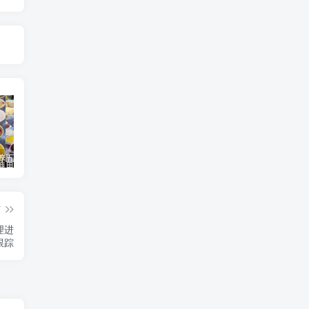
早餐点营养五谷杂粮粥好粥道摆地摊小吃技术配方教程培训视频教学
花式炒饭视频教程 泡菜蛋炒饭海鲜盖饭制作 特色小吃配方技术课程
幼儿园手指舞视频教学教程手指律动操儿童早教幼师电子版教材课程
篇
理进
跟踪