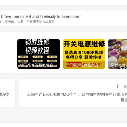
be brave, persistent and tirelessly to overcome it.
候，要勇敢、执着、不畏艰辛地去战胜它
锁匠维修视频教程全套从入门到精通技巧培训学习在线自学课程
开关电源维修全集在线视频教程新手零基础课程教程从入门到精通
下一
训练技
车间生产Excel表格PMC生产计划与物料控制资料订单管
度