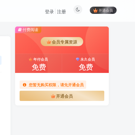
开通会员
登录
注册
付费阅读
会员专属资源
年付会员
永久会员
免费
免费
您暂无购买权限，请先开通会员
开通会员