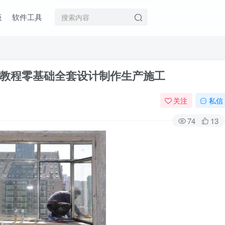
板
软件工具
教程零基础全套设计制作生产施工
关注
私信
74
13