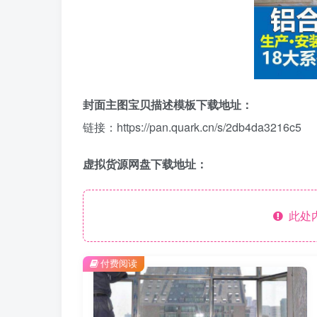
封面主图宝贝描述模板下载地址：
链接：https://pan.quark.cn/s/2db4da3216c5
虚拟货源网盘下载地址：
此处
付费阅读