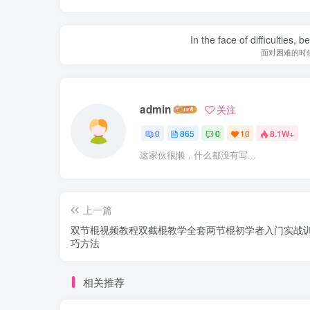
In the face of difficulties, 
面对困难的时
admin
关注
0
865
0
10
8.1W+
这家伙很懒，什么都没有写...
上一篇
双节棍视频教程双截棍教学全套两节棍初学者入门实战
巧方法
相关推荐