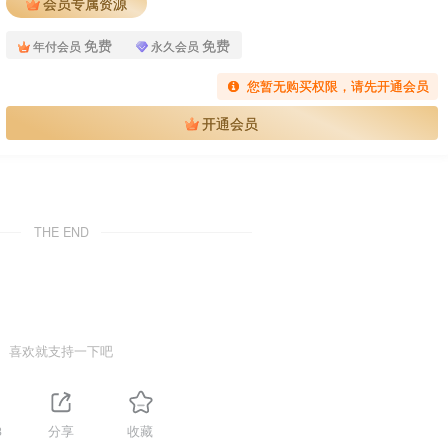
会员专属资源
免费
免费
年付会员
永久会员
您暂无购买权限，请先开通会员
开通会员
THE END
喜欢就支持一下吧
3
分享
收藏