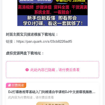
封面主图宝贝描述模板下载地址：
链接：https://pan.quark.cn/s/03cb8226adf5
虚拟货源网盘下载地址：
此处内容已隐藏，请付费后查看
付费阅读
DJ打碟教程零基础入门到精通自学课程DJ中文搓碟视频教学培训资料
此内容为付费阅读，请付费后查看