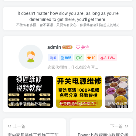
It doesn't matter how slow you are, as long as you're
determined to get there, you'll get there.
不管你有多慢，都不要紧，只要你有决心，你最终都会到达想去的地方
admin
关注
0
865
0
10
8.1W+
这家伙很懒，什么都没有写...
锁匠维修视频教程全套从入门到精通技巧培训学习在线自学课程
开关电源维修全集在线视频教程新手零基础课程教程从入门到精通
上一篇
下一篇
室内家居装修工程施工工艺
Power bi教程商业数据分析