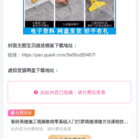
封面主图宝贝描述模板下载地址：
链接：https://pan.quark.cn/s/5e05cd20457f
虚拟货源网盘下载地址：
此处内容已隐藏，请付费后查看
付费阅读
瓷砖美缝施工视频教程零基础入门打胶填缝清缝方法课程技巧培训
此内容为付费阅读，请付费后查看