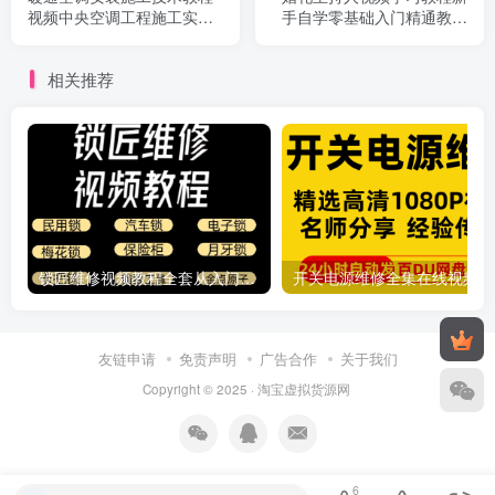
视频中央空调工程施工实用
手自学零基础入门精通教学
工艺方法教学
培训课程全集
相关推荐
锁匠维修视频教程全套从入门到精通技巧培训学习在线自学课程
开关
友链申请
免责声明
广告合作
关于我们
Copyright © 2025 ·
淘宝虚拟货源网
6