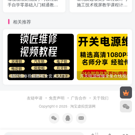
手自学零基础入门精通教学
施工技术视屏教学课程计算
课程全集
软件规范解读
相关推荐
锁匠维修视频教程全套从入门到精通技巧培训学习在线自学课程
开关
友链申请
免责声明
广告合作
关于我们
Copyright © 2025 ·
淘宝虚拟货源网
11