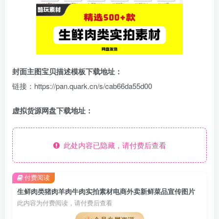
封面主图宝贝描述模板下载地址：
链接：https://pan.quark.cn/s/cab66da55d00
虚拟货源网盘下载地址：
此处内容已隐藏，请付费后查看
付费阅读
生鲜肉类猪肉羊肉牛肉实拍素材电商外卖新鲜菜品宣传图片
此内容为付费阅读，请付费后查看