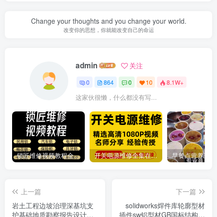
Change your thoughts and you change your world.
改变你的思想，你就能改变自己的命运
admin
关注
0
864
0
10
8.1W+
这家伙很懒，什么都没有写...
锁匠维修视频教程全套从入门到精通技巧培训学习在线自学课程
开关电源维修全集在线视频教程新手零基础课程教程从入门到精通
上一篇
下一篇
岩土工程边坡治理深基坑支
solidworks焊件库轮廓型材
护基础地质勘察报告设计方
插件sw铝型材GB国标结构件