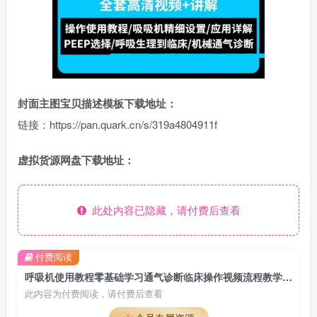
封面主图宝贝描述模板下载地址：
链接：https://pan.quark.cn/s/319a4804911f
虚拟货源网盘下载地址：
此处内容已隐藏，请付费后查看
付费阅读
呼吸机使用教程零基础学习通气诊断临床操作视频流程教学机械
此内容为付费阅读，请付费后查看