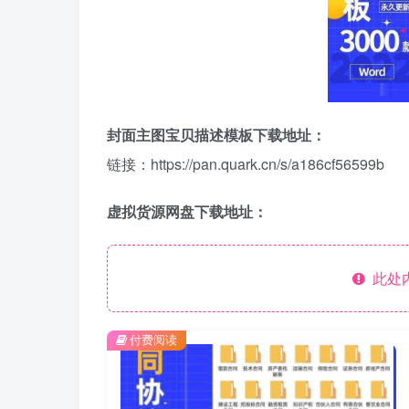
封面主图宝贝描述模板下载地址：
链接：https://pan.quark.cn/s/a186cf56599b
虚拟货源网盘下载地址：
此处
付费阅读