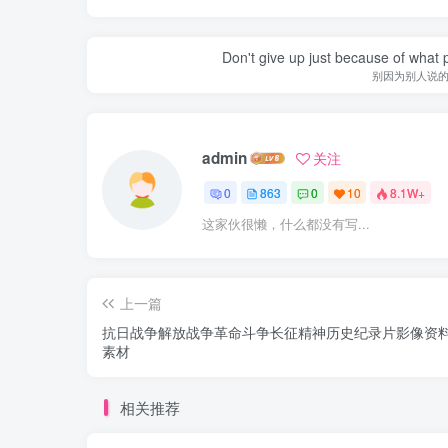
Don't give up just because of what 
别因为别人说
admin
关注
0
863
0
10
8.1W+
这家伙很懒，什么都没有写...
上一篇
抗日战争解放战争革命斗争长征精神历史纪录片影像资
素材
相关推荐