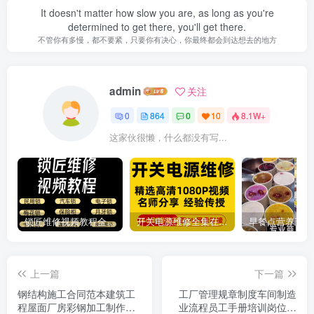
It doesn't matter how slow you are, as long as you're
determined to get there, you'll get there.
不管你有多慢，都不要紧，只要你有决心，你最终都会到达想去的地方
admin
关注
0
864
0
10
8.1W+
这家伙很懒，什么都没有写...
锁匠维修视频教程全套从入门到精通技巧培训学习在线自学课程
开关电源维修全集在线视频教程新手零基础课程教程从入门到精通
上一篇
下一篇
钢结构施工合同范本建筑工
工厂管理规章制度车间制造
程屋面厂房彩钢加工制作安
业流程员工手册培训岗位职