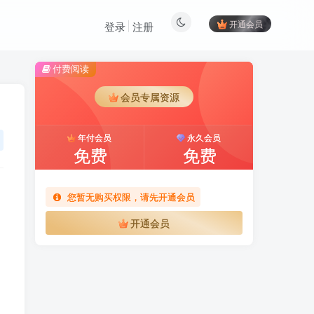
开通会员
登录
注册
付费阅读
会员专属资源
年付会员
永久会员
免费
免费
您暂无购买权限，请先开通会员
开通会员