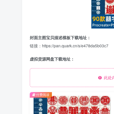
封面主图宝贝描述模板下载地址：
链接：https://pan.quark.cn/s/e478da5b03c7
虚拟货源网盘下载地址：
此处
付费阅读