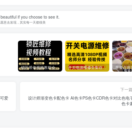
beautiful if you choose to see it.
你愿意去发现，其实每一天都很美
锁匠维修视频教程全套从入门到精通技巧培训学习在线自学课程
开关电源维修全集在线视频教程新手零基础课程教程从入门到精通
下一
 可爱
设计师渐变色卡配色卡 AI色卡PS色卡CDR色卡对比色电
色卡