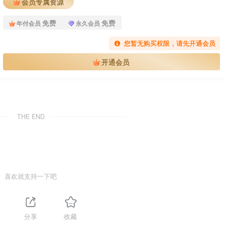
会员专属资源
免费
免费
年付会员
永久会员
您暂无购买权限，请先开通会员
开通会员
THE END
喜欢就支持一下吧
分享
收藏