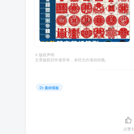
©
版权声明
文章版权归作者所有，未经允许请勿转载。
素材模板
点赞
5