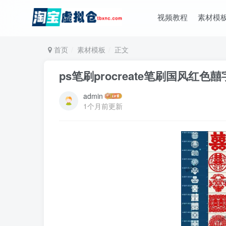
视频教程
素材模
首页
素材模板
正文
ps笔刷procreate笔刷国风
admin
1个月前更新