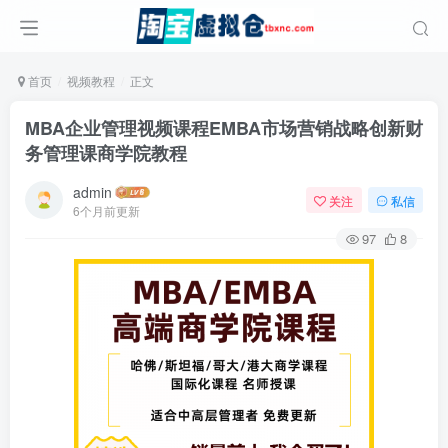
首页
视频教程
正文
MBA企业管理视频课程EMBA市场营销战略创新财
务管理课商学院教程
admin
关注
私信
6个月前更新
97
8