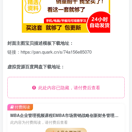
封面主图宝贝描述模板下载地址：
链接：https://pan.quark.cn/s/74a156e85070
虚拟货源百度网盘下载地址：
此处内容已隐藏，请付费后查看
付费阅读
MBA企业管理视频课程EMBA市场营销战略创新财务管理课商学院教程
此内容为付费阅读，请付费后查看