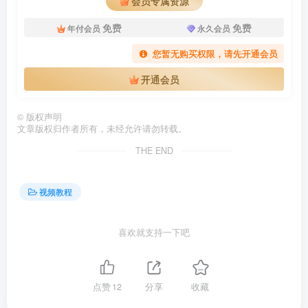
会员专属资源
免费
免费
年付会员
永久会员
您暂无购买权限，请先开通会员
开通会员
©
版权声明
文章版权归作者所有，未经允许请勿转载。
THE END
视频教程
喜欢就支持一下吧
点赞
12
分享
收藏