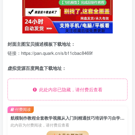
封面主图宝贝描述模板下载地址：
链接：https://pan.quark.cn/s/b11cbac8469f
虚拟货源百度网盘下载地址：
此处内容已隐藏，请付费后查看
付费阅读
航模制作教程全套教学视频从入门到精通技巧培训学习自学课程素材
此内容为付费阅读，请付费后查看