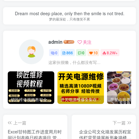
Dream most deep place, only then the smile is not tired.
梦的最深处，只有微笑不累
admin
关注
0
866
0
10
8.2W+
这家伙很懒，什么都没有写...
锁匠维修视频教程全套从入门到精通技巧培训学习在线自学课程
开关电源维修全集在线视频教程新手零基础课程教程从入门到精通
上一篇
下一篇
Excel甘特图工作进度周月时
企业公司文化墙发展历程宣
间计划表格日程表项目 管理
传栏背景墙展板形象墙楼梯