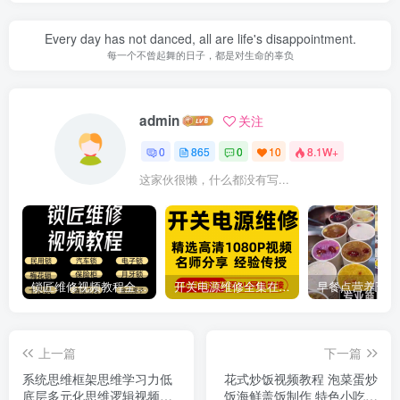
Every day has not danced, all are life's disappointment.
每一个不曾起舞的日子，都是对生命的辜负
admin
关注
0
865
0
10
8.1W+
这家伙很懒，什么都没有写...
锁匠维修视频教程全套从入门到精通技巧培训学习在线自学课程
开关电源维修全集在线视频教程新手零基础课程教程从入门到精通
上一篇
下一篇
系统思维框架思维学习力低
花式炒饭视频教程 泡菜蛋炒
底层多元化思维逻辑视频课
饭海鲜盖饭制作 特色小吃配