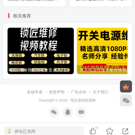
程合集思考学
方技术课程
相关推荐
锁匠维修视频教程全套从入门到精通技巧培训学习在线自学课程
开关
友链申请
免责声明
广告合作
关于我们
Copyright © 2025 ·
淘宝虚拟货源网
15
评论已关闭