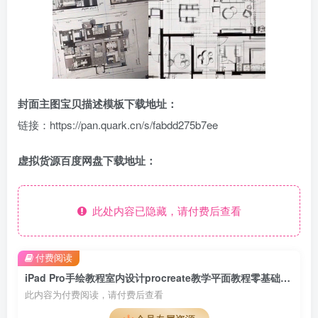
封面主图宝贝描述模板下载地址：
链接：https://pan.quark.cn/s/fabdd275b7ee
虚拟货源百度网盘下载地址：
此处内容已隐藏，请付费后查看
付费阅读
iPad Pro手绘教程室内设计procreate教学平面教程零基础视频笔刷
此内容为付费阅读，请付费后查看