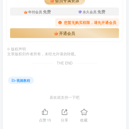
会员专属资源
免费
免费
年付会员
永久会员
您暂无购买权限，请先开通会员
开通会员
©
版权声明
文章版权归作者所有，未经允许请勿转载。
THE END
视频教程
喜欢就支持一下吧
点赞
15
分享
收藏