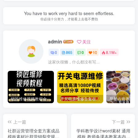
You have to work very hard to seem effortless.
你必须十分努力，才能看上去毫不费劲
admin
关注
0
865
0
10
8.1W+
这家伙很懒，什么都没有写...
锁匠维修视频教程全套从入门到精通技巧培训学习在线自学课程
开关电源维修全集在线视频教程新手零基础课程教程从入门到精通
上一篇
下一篇
社群运营管理全套方案成品
学科教学设计word素材 通用
模板素材社群营销裂变规划
模板 教师备课本教案本内页