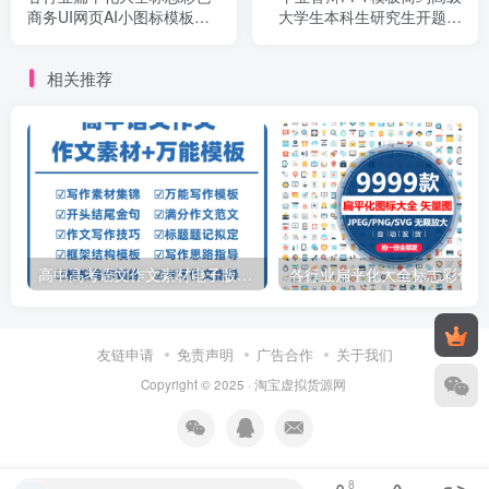
商务UI网页AI小图标模板设
大学生本科生研究生开题报
计矢量图素材
告动态ppt模板
相关推荐
高中高考语文作文素材电子版满分作文写作通用模板及范文句子
各行
友链申请
免责声明
广告合作
关于我们
Copyright © 2025 ·
淘宝虚拟货源网
8