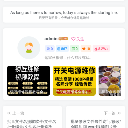
As long as there s tomorrow, today s always the startng lne.
只要还有明天，今天就永远是起跑线
admin
关注
0
867
0
10
8.2W+
这家伙很懒，什么都没有写...
锁匠维修视频教程全套从入门到精通技巧培训学习在线自学课程
开关电源维修全集在线视频教程新手零基础课程教程从入门到精通
上一篇
下一篇
批量文件名提取软件/文件名
批量修改文件属性访问/修改/
批量编号/文件名批量修改
创建时间 word视频图片音乐