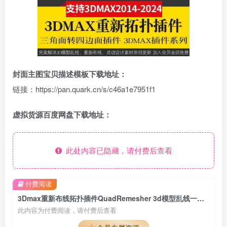
封面主图宝贝描述模板下载地址：
链接：https://pan.quark.cn/s/c46a1e7951f1
虚拟货源百度网盘下载地址：
此处内容已隐藏，请付费后查看
付费阅读
3Dmax重新布线拓扑插件QuadRemesher 3d模型乱线一键修改减面
此内容为付费阅读，请付费后查看