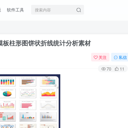
板
软件工具
表模板柱形图饼状折线统计分析素材
关注
私信
70
11