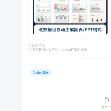
©
版权声明
文章版权归作者所有，未经允许请勿转载。
素材模板
点赞
1