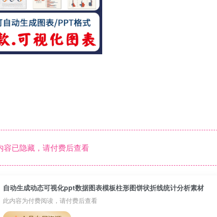
内容已隐藏，请付费后查看
自动生成动态可视化ppt数据图表模板柱形图饼状折线统计分析素材
此内容为付费阅读，请付费后查看