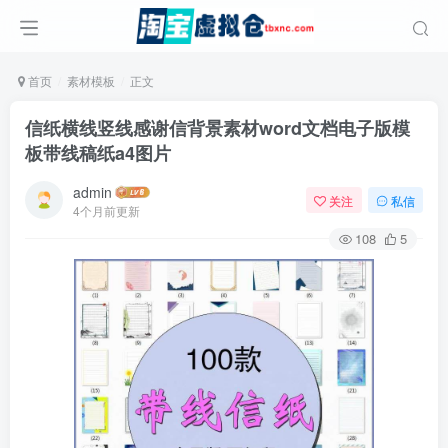
首页
素材模板
正文
信纸横线竖线感谢信背景素材word文档电子版模
板带线稿纸a4图片
admin
关注
私信
4个月前更新
108
5