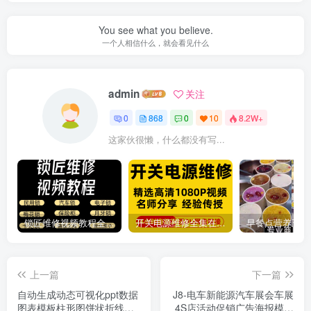
You see what you believe.
一个人相信什么，就会看见什么
admin
关注
0
868
0
10
8.2W+
这家伙很懒，什么都没有写...
锁匠维修视频教程全套从入门到精通技巧培训学习在线自学课程
开关电源维修全集在线视频教程新手零基础课程教程从入门到精通
上一篇
下一篇
自动生成动态可视化ppt数据
J8-电车新能源汽车展会车展
图表模板柱形图饼状折线统
4S店活动促销广告海报模板