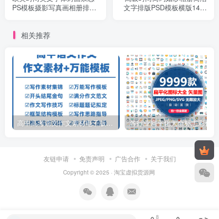
PS模板摄影写真画相册排版
文字排版PSD模板横版14寸
设计PSD素材
设计N8排版
相关推荐
高中高考语文作文素材电子版满分作文写作通用模板及范文句子
各行
友链申请
免责声明
广告合作
关于我们
Copyright © 2025 ·
淘宝虚拟货源网
8