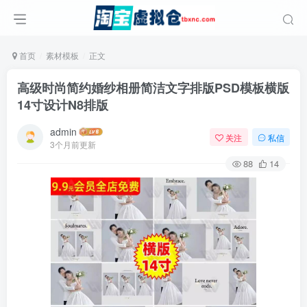
首页
素材模板
正文
高级时尚简约婚纱相册简洁文字排版PSD模板横版
14寸设计N8排版
admin
关注
私信
3个月前更新
88
14