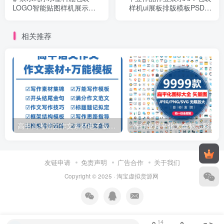
LOGO智能贴图样机展示效
样机ui展板排版模板PSD设
果PS设计模板素材
计素材A3打印
相关推荐
高中高考语文作文素材电子版满分作文写作通用模板及范文句子
各行
友链申请
免责声明
广告合作
关于我们
Copyright © 2025 ·
淘宝虚拟货源网
14