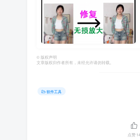
©
版权声明
文章版权归作者所有，未经允许请勿转载。
软件工具
点赞
1