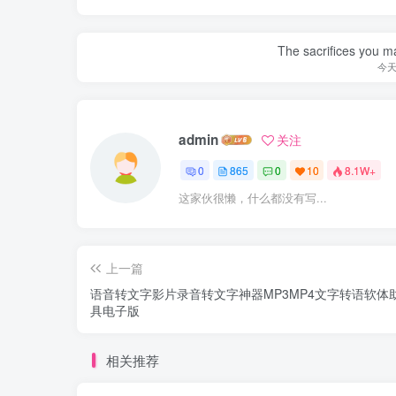
The sacrifices you ma
今
admin
关注
0
865
0
10
8.1W+
这家伙很懒，什么都没有写...
上一篇
语音转文字影片录音转文字神器MP3MP4文字转语软体
具电子版
相关推荐