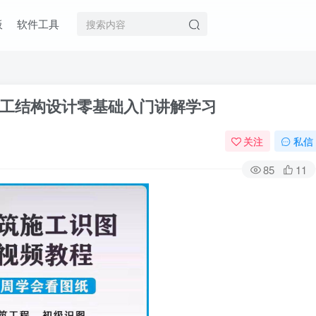
板
软件工具
工结构设计零基础入门讲解学习
关注
私信
85
11