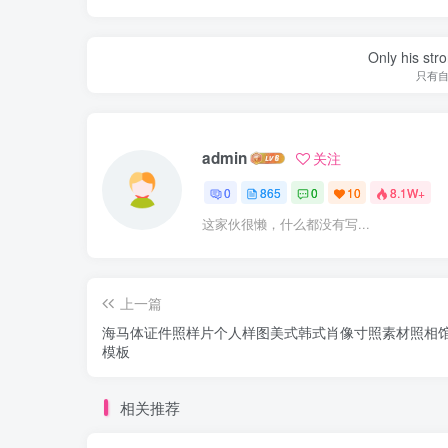
Only his str
只有
admin
关注
0
865
0
10
8.1W+
这家伙很懒，什么都没有写...
上一篇
海马体证件照样片个人样图美式韩式肖像寸照素材照相
模板
相关推荐