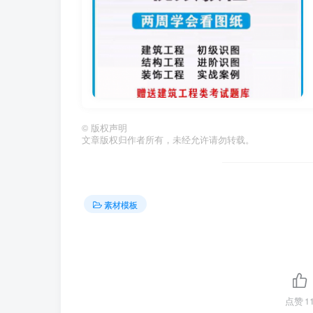
©
版权声明
文章版权归作者所有，未经允许请勿转载。
素材模板
点赞
1