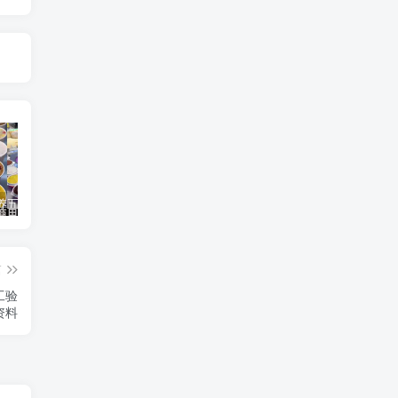
早餐点营养五谷杂粮粥好粥道摆地摊小吃技术配方教程培训视频教学
花式炒饭视频教程 泡菜蛋炒饭海鲜盖饭制作 特色小吃配方技术课程
幼儿园手指舞视频教学教程手指律动操儿童早教幼师电子版教材课程
篇
工验
资料