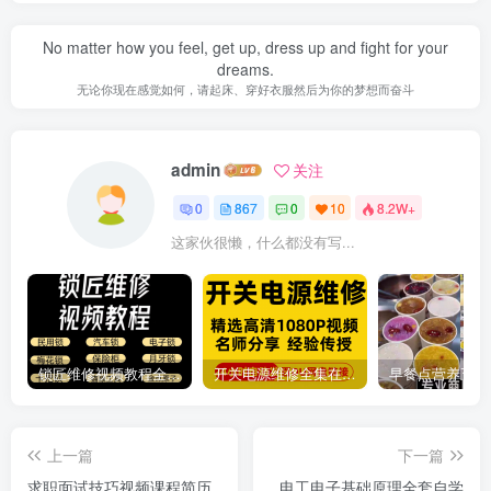
No matter how you feel, get up, dress up and fight for your
dreams.
无论你现在感觉如何，请起床、穿好衣服然后为你的梦想而奋斗
admin
关注
0
867
0
10
8.2W+
这家伙很懒，什么都没有写...
锁匠维修视频教程全套从入门到精通技巧培训学习在线自学课程
开关电源维修全集在线视频教程新手零基础课程教程从入门到精通
上一篇
下一篇
求职面试技巧视频课程简历
电工电子基础原理全套自学