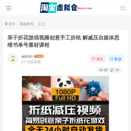
首页
视频教程
正文
亲子折花游戏视频创意手工折纸 解减压自媒体思
维书单号素材课程
admin
关注
私信
2个月前更新
65
16