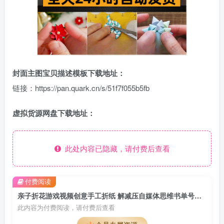
封面主图宝贝描述模板下载地址：
链接：https://pan.quark.cn/s/51f7f055b5fb
虚拟货源网盘下载地址：
此处内容已隐藏，请付费后查看
付费阅读
亲子折花游戏视频创意手工折纸 解减压自媒体思维书单号素材课程
此内容为付费阅读，请付费后查看