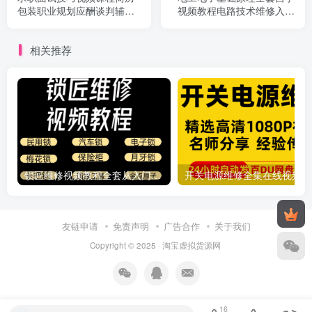
包装职业规划应酬谈判辅导
视频教程电路技术维修入门
干货培训指导
初中高级经验
相关推荐
锁匠维修视频教程全套从入门到精通技巧培训学习在线自学课程
开关
友链申请
免责声明
广告合作
关于我们
Copyright © 2025 ·
淘宝虚拟货源网
16