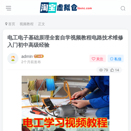
首页
视频教程
正文
电工电子基础原理全套自学视频教程电路技术维修
入门初中高级经验
admin
关注
私信
2个月前发布
79
14