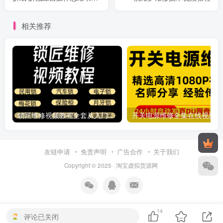
号素材课程
相关推荐
锁匠维修视频教程全套从入门到精通技巧培训学习在线自学课程
开关
友链申请
免责声明
广告合作
关于我们
Copyright © 2025 ·
淘宝虚拟货源网
14
评论已关闭