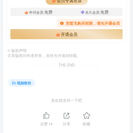
会员专属资源
免费
免费
年付会员
永久会员
您暂无购买权限，请先开通会员
开通会员
©
版权声明
文章版权归作者所有，未经允许请勿转载。
THE END
视频教程
喜欢就支持一下吧
点赞
14
分享
收藏