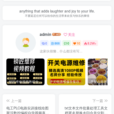
anything that adds laughter and joy to your life.
不要延迟任何可以给你的生活带来欢笑与快乐的事情
admin
关注
0
866
0
10
8.2W+
这家伙很懒，什么都没有写...
锁匠维修视频教程全套从入门到精通技巧培训学习在线自学课程
开关电源维修全集在线视频教程新手零基础课程教程从入门到精通
上一篇
下一篇
电工PLC电路实训接线绘图
txt文本文件批量处理工具文
斯沃数控编程自学视频真模
档更名替换水印合并分割工