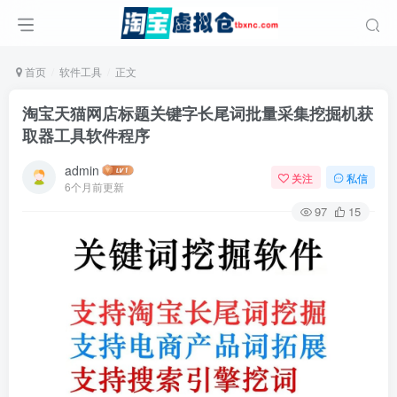
首页
软件工具
正文
淘宝天猫网店标题关键字长尾词批量采集挖掘机获
取器工具软件程序
admin
关注
私信
6个月前更新
97
15