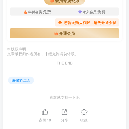
会员专属资源
免费
免费
年付会员
永久会员
您暂无购买权限，请先开通会员
开通会员
©
版权声明
文章版权归作者所有，未经允许请勿转载。
THE END
软件工具
喜欢就支持一下吧
点赞
10
分享
收藏