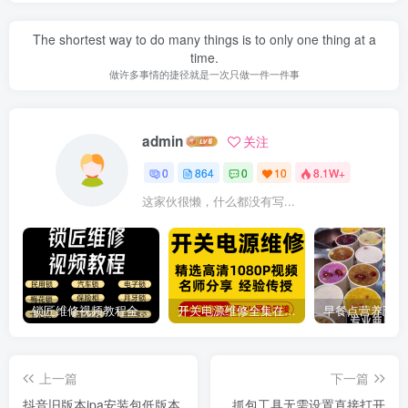
The shortest way to do many things is to only one thing at a
time.
做许多事情的捷径就是一次只做一件一件事
admin
关注
0
864
0
10
8.1W+
这家伙很懒，什么都没有写...
锁匠维修视频教程全套从入门到精通技巧培训学习在线自学课程
开关电源维修全集在线视频教程新手零基础课程教程从入门到精通
上一篇
下一篇
抖音旧版本ipa安装包低版本
抓包工具无需设置直接打开