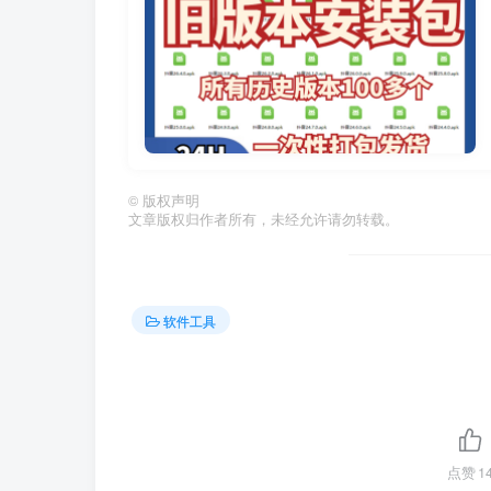
©
版权声明
文章版权归作者所有，未经允许请勿转载。
软件工具
点赞
1