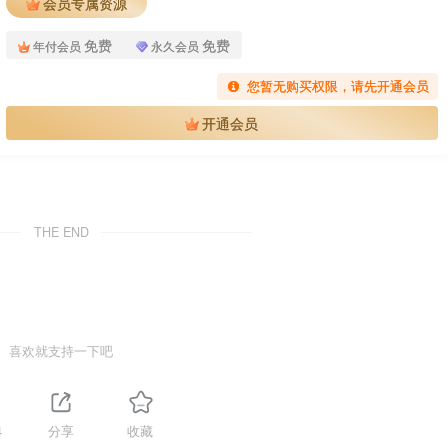
会员专属资源
免费
免费
年付会员
永久会员
您暂无购买权限，请先开通会员
开通会员
THE END
喜欢就支持一下吧
4
分享
收藏