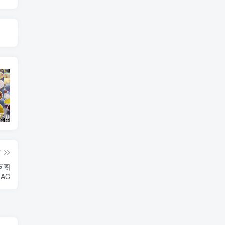
早餐点营养五谷杂粮粥好粥道摆地摊小吃技术配方教程培训视频教学
花式炒饭视频教程 泡菜蛋炒饭海鲜盖饭制作 特色小吃配方技术课程
幼儿园手指舞视频教学教程手指律动操儿童早教幼师电子版教材课程
篇
动抠图
MAC